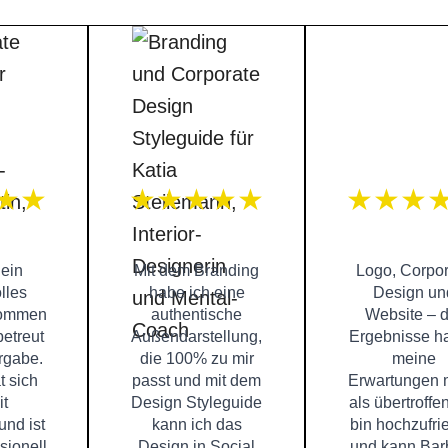
★★
★★★★★
★★★
 ein
Mit dem Branding
Logo, Corpor
lles
habe ich eine
Design un
kommen
authentische
Website – d
etreut
Außendarstellung,
Ergebnisse h
rgabe.
die 100% zu mir
meine
t sich
passt und mit dem
Erwartungen 
it
Design Styleguide
als übertroffen
nd ist
kann ich das
bin hochzufri
sionell
Design in Social
und kann Bar